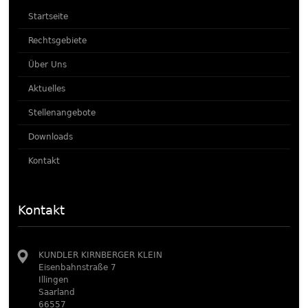
Startseite
Rechtsgebiete
Über Uns
Aktuelles
Stellenangebote
Downloads
Kontakt
Kontakt
KUNDLER KIRNBERGER KLEIN
Eisenbahnstraße 7
Illingen
Saarland
66557