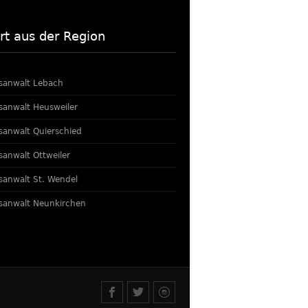
rt aus der Region
sanwalt Lebach
sanwalt Heusweiler
sanwalt Quierschied
sanwalt Ottweiler
sanwalt St. Wendel
sanwalt Neunkirchen