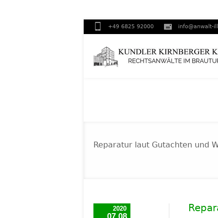
+49 6825 92000
info@anwalt-il
Reparatur laut Gutachten und We
Repar
2020
07.08