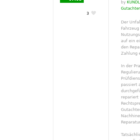
by
KUNDLE
Gutachte
3
Der Unfa
Fahrzeug 
Nutzungsa
auf ein e
den Repar
Zahlung e
In der Pr
Regulier
Prüfdiens
passiert 
durchgefü
repariert
Rechtspre
Gutachte
Nachhinei
Reparatu
Tatsächli