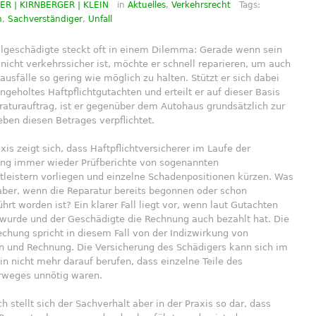
R | KIRNBERGER | KLEIN
in
Aktuelles
,
Verkehrsrecht
Tags:
n
,
Sachverständiger
,
Unfall
llgeschädigte steckt oft in einem Dilemma: Gerade wenn sein
nicht verkehrssicher ist, möchte er schnell reparieren, um auch
usfälle so gering wie möglich zu halten. Stützt er sich dabei
ingeholtes Haftpflichtgutachten und erteilt er auf dieser Basis
aturauftrag, ist er gegenüber dem Autohaus grundsätzlich zur
ben diesen Betrages verpflichtet.
axis zeigt sich, dass Haftpflichtversicherer im Laufe der
ung immer wieder Prüfberichte von sogenannten
tleistern vorliegen und einzelne Schadenpositionen kürzen. Was
aber, wenn die Reparatur bereits begonnen oder schon
hrt worden ist? Ein klarer Fall liegt vor, wenn laut Gutachten
 wurde und der Geschädigte die Rechnung auch bezahlt hat. Die
chung spricht in diesem Fall von der Indizwirkung von
n und Rechnung. Die Versicherung des Schädigers kann sich im
n nicht mehr darauf berufen, dass einzelne Teile des
rweges unnötig waren.
ch stellt sich der Sachverhalt aber in der Praxis so dar, dass