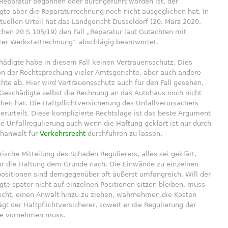
Reparatur begonnen oder durchgeführt worden ist, der
te aber die Reparaturrechnung noch nicht ausgeglichen hat. In
uellen Urteil hat das Landgericht Düsseldorf (20. März 2020,
hen 20 S 105/19) den Fall „Reparatur laut Gutachten mit
ter Werkstattrechnung“ abschlägig beantwortet.
ädigte habe in diesem Fall keinen Vertrauensschutz. Dies
on der Rechtsprechung vieler Amtsgerichte, aber auch andere
hte ab. Hier wird Vertrauensschutz auch für den Fall gesehen,
 Geschädigte selbst die Rechnung an das Autohaus noch nicht
hen hat. Die Haftpflichtversicherung des Unfallverursachers
verurteilt. Diese komplizierte Rechtslage ist das beste Argument
ne Unfallregulierung auch wenn die Haftung geklärt ist nur durch
chanwalt für
Verkehrsrecht
durchführen zu lassen.
rische Mitteilung des Schaden Regulierers, alles sei geklärt,
nur die Haftung dem Grunde nach. Die Einwände zu einzelnen
ositionen sind demgegenüber oft äußerst umfangreich. Will der
te später nicht auf einzelnen Positionen sitzen bleiben, muss
echt, einen Anwalt hinzu zu ziehen, wahrnehmen.die Kosten
rägt der Haftpflichtversicherer, soweit er die Regulierung der
e vornehmen muss.