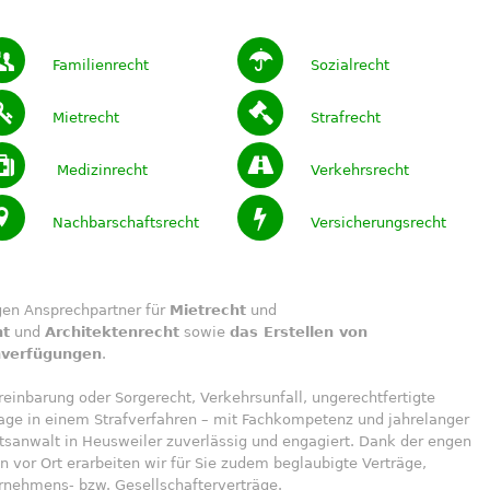
Familienrecht
Sozialrecht
Mietrecht
Strafrecht
Medizinrecht
Verkehrsrecht
Nachbarschaftsrecht
Versicherungsrecht
igen Ansprechpartner für
Mietrecht
und
ht
und
Architektenrecht
sowie
das Erstellen von
nverfügungen
.
einbarung oder Sorgerecht, Verkehrsunfall, ungerechtfertigte
lage in einem Strafverfahren – mit Fachkompetenz und jahrelanger
htsanwalt in Heusweiler zuverlässig und engagiert. Dank der engen
vor Ort erarbeiten wir für Sie zudem beglaubigte Verträge,
nehmens- bzw. Gesellschafterverträge.