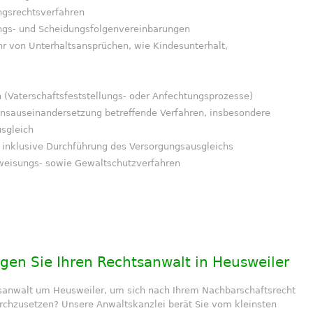
ngsrechtsverfahren
ngs- und Scheidungsfolgenvereinbarungen
 von Unterhaltsansprüchen, wie Kindesunterhalt,
(Vaterschaftsfeststellungs- oder Anfechtungsprozesse)
ensauseinandersetzung betreffende Verfahren, insbesondere
sgleich
g inklusive Durchführung des Versorgungsausgleichs
weisungs- sowie Gewaltschutzverfahren
agen Sie Ihren Rechtsanwalt in Heusweiler
tsanwalt um Heusweiler, um sich nach Ihrem Nachbarschaftsrecht
rchzusetzen? Unsere Anwaltskanzlei berät Sie vom kleinsten