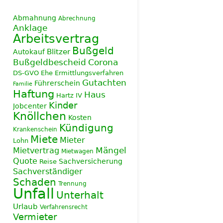
Abmahnung
Abrechnung
Anklage
Arbeitsvertrag
Bußgeld
Blitzer
Autokauf
Corona
Bußgeldbescheid
DS-GVO
Ehe
Ermittlungsverfahren
Gutachten
Führerschein
Familie
Haftung
Haus
Hartz IV
Kinder
Jobcenter
Knöllchen
Kosten
Kündigung
Krankenschein
Miete
Mieter
Lohn
Mietvertrag
Mängel
Mietwagen
Quote
Sachversicherung
Reise
Sachverständiger
Schaden
Trennung
Unfall
Unterhalt
Urlaub
Verfahrensrecht
Vermieter