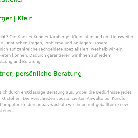
rger | Klein
cht?
Die Kanzlei Kundler Kirnberger Klein ist in und um Heusweiler
le juristischen Fragen, Probleme und Anliegen. Unsere
ch auf zahlreiche Fachgebiete spezialisiert, weshalb wir ein
ieten können. Dadurch garantieren wir Ihnen auf jedem
ützung und Beratung.
ner, persönliche Beratung
ich durch erstklassige Beratung aus, wobei die Bedürfnisse jedes
kt stehen. Die verschieden spezialisierten Anwälte bei Kundler
n Kompetenzfeldern ideal, weshalb wir Ihnen mit geballtem know-
 stehen.