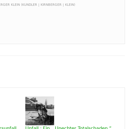
RGER KLEIN (KUNDLER | KIRNBERGER | KLEIN)
sunfall
Unfall : Ein „ Unechter Totalschaden “