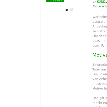
by
KUNDLE
Führersch
10
Wer beim
bestraft.
Angeklagt
sich stra
Oberland
2020 – 4 
beim Fahr
Motiv
Einerseit
Täter aus
Die Straf
von Anlas
muss des
Motive fü
Das gilt 
macht noc