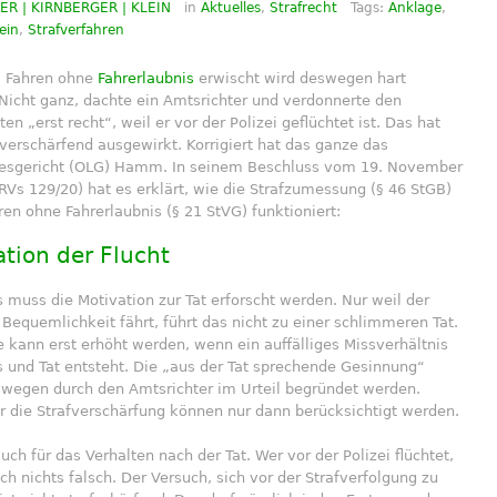
R | KIRNBERGER | KLEIN
in
Aktuelles
,
Strafrecht
Tags:
Anklage
,
ein
,
Strafverfahren
 Fahren ohne
Fahrerlaubnis
erwischt wird deswegen hart
 Nicht ganz, dachte ein Amtsrichter und verdonnerte den
en „erst recht“, weil er vor der Polizei geflüchtet ist. Das hat
fverschärfend ausgewirkt. Korrigiert hat das ganze das
esgericht (OLG) Hamm. In seinem Beschluss vom 19. November
RVs 129/20) hat es erklärt, wie die Strafzumessung (§ 46 StGB)
en ohne Fahrerlaubnis (§ 21 StVG) funktioniert:
ation der Flucht
s muss die Motivation zur Tat erforscht werden. Nur weil der
 Bequemlichkeit fährt, führt das nicht zu einer schlimmeren Tat.
e kann erst erhöht werden, wenn ein auffälliges Missverhältnis
 und Tat entsteht. Die „aus der Tat sprechende Gesinnung“
wegen durch den Amtsrichter im Urteil begründet werden.
r die Strafverschärfung können nur dann berücksichtigt werden.
auch für das Verhalten nach der Tat. Wer vor der Polizei flüchtet,
h nichts falsch. Der Versuch, sich vor der Strafverfolgung zu