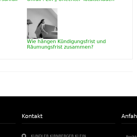
Wie hängen Kündigungsfrist und
Räumungsfrist zusammen?
Kontakt
Anfah
KUNDLER KIRNBERGER KLEIN