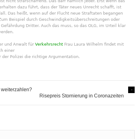
ist nicht strafschärfend. Das darf nämlich jeder. Erst wenn das
rhalten dazu führt, dass der Täter neues Unrecht schafft, ist
Fall. Das heißt, wenn auf der Flucht neue Straftaten begangen
Zum Beispiel durch Geschwindigkeitsüberschreitungen oder
 Gefährdung Dritter. Auch das muss, so das OLG, im Urteil klar
werden.
er und Anwalt für
Verkehrsrecht
Frau Laura Wilhelm findet mit
h einer
r der Polizei die richtige Argumentation.
 weiterzahlen?
Risepreis Stornierung in Coronazeiten