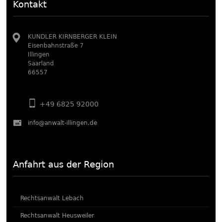
Kontakt
KUNDLER KIRNBERGER KLEIN
Eisenbahnstraße 7
Illingen
Saarland
66557
+49 6825 92000
info@anwalt-illingen.de
Anfahrt aus der Region
Rechtsanwalt Lebach
Rechtsanwalt Heusweiler