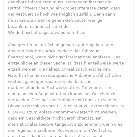
Angebote informieren muss. Demgegenüber hat die
Haftpflichtversicherung ein großes Interesse daran, dass
der Restwert so hoch wie möglich ausfällt. Denn dann
muss sie aus ihrem eigenen Geldbeutel weniger
bezahlen, rechnerisch sinkt der
Wiederbeschaffungsaufwand natürlich.
Also greift man auf Schädigerseite auf Angebote von
anderen Maklern zurück, welche das Fahrzeug
überregional, wenn nicht gar international anbieten. Das
erstaunliche an dieser Sache ist, dass hier teilweise Werte
erzielt werden, die nahezu unrealistisch erscheinen.
Natürlich können osteuropäische Anbieter Unfallschäden
weitaus günstiger reparieren als deutsche,
markengebundene Fachwerkstätten. Trotzdem ist mit
einem solchen Angebot oft ein komischer Geschmack
verbunden. Dies hat das Amtsgericht Lübeck in seinem
Hinweis Beschluss vom 11. August 2020, Aktenzeichen 22
C 1464/20 zum Anlass genommen darauf hinzuweisen,
dass ein Geschädigter nicht verpflichtet ist, ein
internationales Restwertangebot anzunehmen, wenn dies
den regional erzielbaren Restwert um ein Vielfaches
übersteigt, die Realisierung dieses Wertes nicht