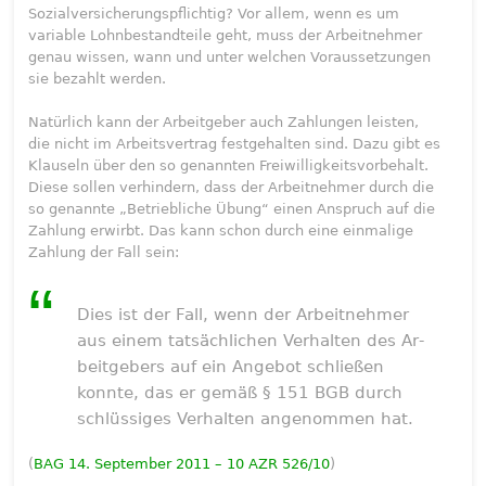
Sozialversicherungspflichtig? Vor allem, wenn es um
variable Lohnbestandteile geht, muss der Arbeitnehmer
genau wissen, wann und unter welchen Voraussetzungen
sie bezahlt werden.
Natürlich kann der Arbeitgeber auch Zahlungen leisten,
die nicht im Arbeitsvertrag festgehalten sind. Dazu gibt es
Klauseln über den so genannten Freiwilligkeitsvorbehalt.
Diese sollen verhindern, dass der Arbeitnehmer durch die
so genannte „Betriebliche Übung“ einen Anspruch auf die
Zahlung erwirbt. Das kann schon durch eine einmalige
Zahlung der Fall sein:
Dies ist der Fall, wenn der Ar­beit­neh­mer
aus ei­nem tatsächli­chen Ver­hal­ten des Ar­
beit­ge­bers auf ein An­ge­bot schließen
konn­te, das er gemäß § 151 BGB durch
schlüssi­ges Ver­hal­ten an­ge­nom­men hat.
(
BAG 14. Sep­tem­ber 2011 – 10 AZR 526/10
)