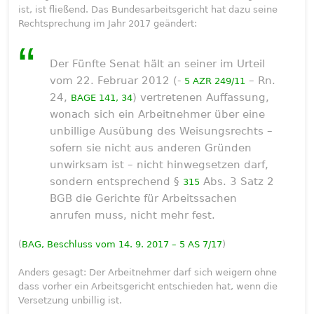
ist, ist fließend. Das Bundesarbeitsgericht hat dazu seine
Rechtsprechung im Jahr 2017 geändert:
Der Fünfte Senat hält an seiner im Urteil
vom 22. Februar 2012 (-
– Rn.
5 AZR 249/11
24,
) vertretenen Auffassung,
BAGE 141, 34
wonach sich ein Arbeitnehmer über eine
unbillige Ausübung des Weisungsrechts –
sofern sie nicht aus anderen Gründen
unwirksam ist – nicht hinwegsetzen darf,
sondern entsprechend §
Abs. 3 Satz 2
315
BGB die Gerichte für Arbeitssachen
anrufen muss, nicht mehr fest.
(
BAG, Beschluss vom 14. 9. 2017 – 5 AS 7/17
)
Anders gesagt: Der Arbeitnehmer darf sich weigern ohne
dass vorher ein Arbeitsgericht entschieden hat, wenn die
Versetzung unbillig ist.