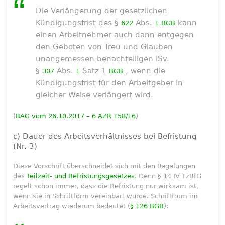
Die Verlängerung der gesetzlichen
Kündigungsfrist des §
Abs.
kann
622
1
BGB
einen Arbeitnehmer auch dann entgegen
den Geboten von Treu und Glauben
unangemessen benachteiligen iSv.
§
Abs.
Satz 1
, wenn die
307
1
BGB
Kündigungsfrist für den Arbeitgeber in
gleicher Weise verlängert wird.
(
BAG vom 26.10.2017 – 6 AZR 158/16
)
c) Dauer des Arbeitsverhältnisses bei Befristung
(Nr. 3)
Diese Vorschrift überschneidet sich mit den Regelungen
des
Teilzeit- und Befristungsgesetzes
. Denn § 14 IV TzBfG
regelt schon immer, dass die Befristung nur wirksam ist,
wenn sie in Schriftform vereinbart wurde. Schriftform im
Arbeitsvertrag wiederum bedeutet (
§ 126 BGB
):