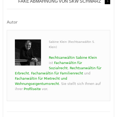
FAKE ABMAHNUNG VON SKW SCHWARZ
Autor
Sabine Klein (Rechtsanwältin S.
Klein)
Rechtsanwältin Sabine Klein
ist
Fachanwältin für
Sozialrecht
,
Rechtsanwältin für
Erbrecht
,
Fachanwältin für Familienrecht
und
Fachanwältin für Mietrecht und
Wohnungseigentumsrecht
. Sie stellt sich Ihnen auf
ihrer
Profilseite
vor.