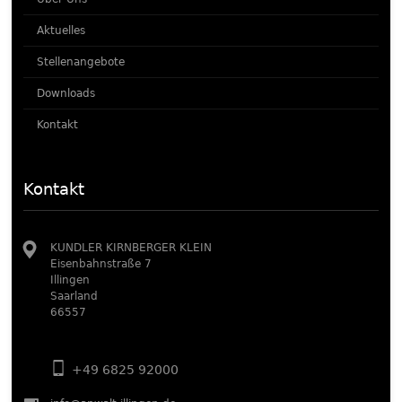
Aktuelles
Stellenangebote
Downloads
Kontakt
Kontakt
KUNDLER KIRNBERGER KLEIN
Eisenbahnstraße 7
Illingen
Saarland
66557
+49 6825 92000