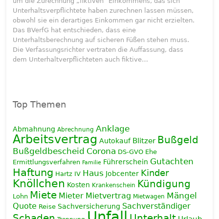
um die Zurechnung „fiktiven“ Einkommens, das sich
Unterhaltsverpflichtete haben zurechnen lassen müssen,
obwohl sie ein derartiges Einkommen gar nicht erzielten.
Das BVerfG hat entschieden, dass eine
Unterhaltsberechnung auf sicheren Füßen stehen muss.
Die Verfassungsrichter vertraten die Auffassung, dass
dem Unterhaltverpflichteten auch fiktive…
Top Themen
Anklage
Abmahnung
Abrechnung
Arbeitsvertrag
Bußgeld
Blitzer
Autokauf
Corona
Bußgeldbescheid
DS-GVO
Ehe
Gutachten
Führerschein
Ermittlungsverfahren
Familie
Haftung
Haus
Kinder
Jobcenter
Hartz IV
Knöllchen
Kündigung
Kosten
Krankenschein
Miete
Mieter
Mietvertrag
Mängel
Lohn
Mietwagen
Quote
Sachverständiger
Sachversicherung
Reise
Unfall
Schaden
Unterhalt
Urlaub