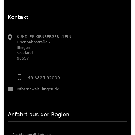
Kontakt
KUNDLER KIRNBERGER KLEIN
Eisenbahnstraße 7
Illingen
Saarland
66557
+49 6825 92000
info@anwalt-illingen.de
Anfahrt aus der Region
Rechtsanwalt Lebach