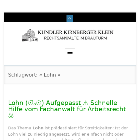
Schlagwort: « Lohn »
Lohn (☉̃ₒ☉) Aufgepasst ⚠️ Schnelle
Hilfe vom Fachanwalt für Arbeitsrecht
⚖️
Das Thema
Lohn
ist prädestiniert für Streitigkeiten: Ist der
Lohn viel zu niedrig angesetzt, wird er einfach nicht oder