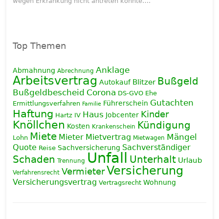
wegen Erkrankung nicht antreten konnte….
Top Themen
Anklage
Abmahnung
Abrechnung
Arbeitsvertrag
Bußgeld
Blitzer
Autokauf
Corona
Bußgeldbescheid
DS-GVO
Ehe
Gutachten
Führerschein
Ermittlungsverfahren
Familie
Haftung
Haus
Kinder
Jobcenter
Hartz IV
Knöllchen
Kündigung
Kosten
Krankenschein
Miete
Mieter
Mietvertrag
Mängel
Lohn
Mietwagen
Quote
Sachverständiger
Sachversicherung
Reise
Unfall
Schaden
Unterhalt
Urlaub
Trennung
Versicherung
Vermieter
Verfahrensrecht
Versicherungsvertrag
Wohnung
Vertragsrecht