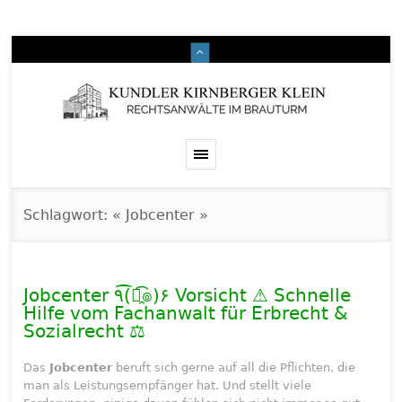
Schlagwort: « Jobcenter »
Jobcenter ٩(͡๏̯͡๏)۶ Vorsicht ⚠️ Schnelle
Hilfe vom Fachanwalt für Erbrecht &
Sozialrecht ⚖️
Das
Jobcenter
beruft sich gerne auf all die Pflichten, die
man als Leistungsempfänger hat. Und stellt viele