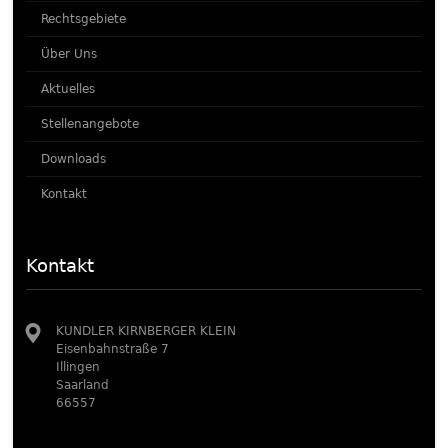
Rechtsgebiete
Über Uns
Aktuelles
Stellenangebote
Downloads
Kontakt
Kontakt
KUNDLER KIRNBERGER KLEIN
Eisenbahnstraße 7
Illingen
Saarland
66557