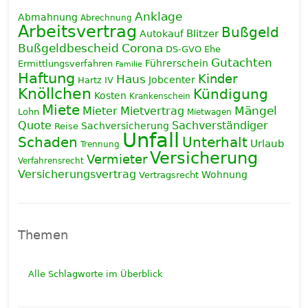
Anklage
Abmahnung
Abrechnung
Arbeitsvertrag
Bußgeld
Blitzer
Autokauf
Corona
Bußgeldbescheid
DS-GVO
Ehe
Gutachten
Führerschein
Ermittlungsverfahren
Familie
Haftung
Haus
Kinder
Jobcenter
Hartz IV
Knöllchen
Kündigung
Kosten
Krankenschein
Miete
Mieter
Mietvertrag
Mängel
Lohn
Mietwagen
Quote
Sachverständiger
Sachversicherung
Reise
Unfall
Schaden
Unterhalt
Urlaub
Trennung
Versicherung
Vermieter
Verfahrensrecht
Versicherungsvertrag
Wohnung
Vertragsrecht
Themen
Alle Schlagworte im Überblick