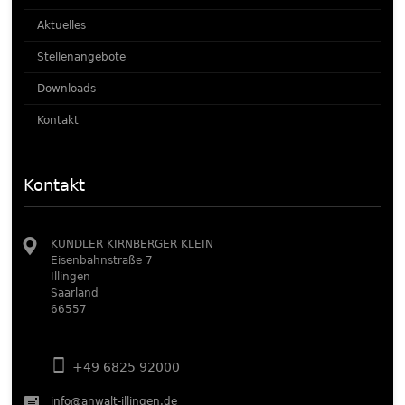
Aktuelles
Stellenangebote
Downloads
Kontakt
Kontakt
KUNDLER KIRNBERGER KLEIN
Eisenbahnstraße 7
Illingen
Saarland
66557
+49 6825 92000
info@anwalt-illingen.de