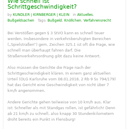
Wie schnell ist
Schrittgeschwindigkeit?
by
KUNDLER | KIRNBERGER | KLEIN
in
Aktuelles
,
Bußgeldsachen
Tags:
Bußgeld
,
Knöllchen
,
Verfahrensrecht
Bei Verstößen gegen § 3 StVO kann es schnell teuer
werden. Insbesondere in verkehrsberuhigten Bereichen
(„Spielstraßen“) gem. Zeichen 325.1 ist oft die Frage, wie
schnell man überhaupt fahren darf. Die
Straßenverkehrsordnung gibt dazu keine Antwort.
Also müssen die Gerichte die Frage nach der
Schrittgeschwindigkeit klären. In einem ganz aktuellen
Urteil (OLG Karlsruhe vom 08.01.2018, 2 Rb 9 Ss 794/179)
hat das Gericht eine Geschwindigkeit von nicht über 7
km/h angenommen.
Andere Gerichte gehen teilweise von 10 km/h aus. Klar
ist: Schneller als mit Standgas rollen, ist gefährlich! Denn
ab 21 km/h zu schnell, also knapp 30 Stundenkilometern
droht bereits ein Punkt in Flensburg!