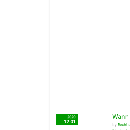
Wann 
2020
12.01
by
Rechts