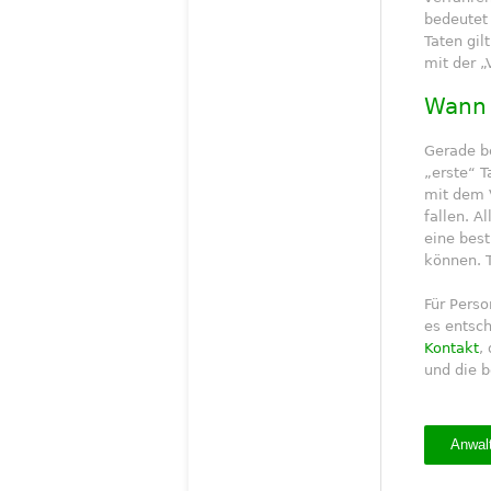
bedeutet
Taten gi
mit der „
Wann 
Gerade b
„erste“ 
mit dem 
fallen. A
eine bes
können. T
Für Perso
es entsch
Kontakt
,
und die 
Anwalt