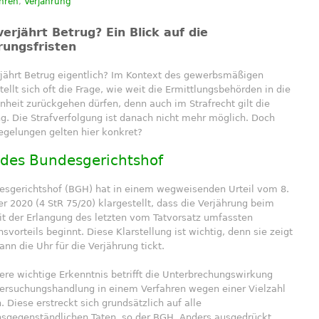
ahren
,
Verjährung
erjährt Betrug? Ein Blick auf die
rungsfristen
jährt Betrug eigentlich? Im Kontext des gewerbsmäßigen
tellt sich oft die Frage, wie weit die Ermittlungsbehörden in die
heit zurückgehen dürfen, denn auch im Strafrecht gilt die
g. Die Strafverfolgung ist danach nicht mehr möglich. Doch
egelungen gelten hier konkret?
l des Bundesgerichtshof
esgerichtshof (BGH) hat in einem wegweisenden Urteil vom 8.
 2020 (4 StR 75/20) klargestellt, dass die Verjährung beim
it der Erlangung des letzten vom Tatvorsatz umfassten
vorteils beginnt. Diese Klarstellung ist wichtig, denn sie zeigt
ann die Uhr für die Verjährung tickt.
ere wichtige Erkenntnis betrifft die Unterbrechungswirkung
tersuchungshandlung in einem Verfahren wegen einer Vielzahl
. Diese erstreckt sich grundsätzlich auf alle
nsgegenständlichen Taten, so der BGH. Anders ausgedrückt