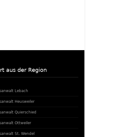
rt aus der Region
sanwalt Lebach
sanwalt Heusweiler
sanwalt Quierschied
sanwalt Ottweiler
sanwalt St. Wendel