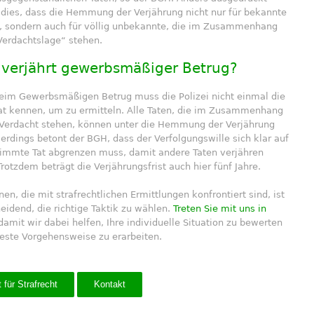
 dies, dass die Hemmung der Verjährung nicht nur für bekannte
lt, sondern auch für völlig unbekannte, die im Zusammenhang
Verdachtslage“ stehen.
verjährt gewerbsmäßiger Betrug?
eim Gewerbsmäßigen Betrug muss die Polizei nicht einmal die
Tat kennen, um zu ermitteln. Alle Taten, die im Zusammenhang
Verdacht stehen, können unter die Hemmung der Verjährung
llerdings betont der BGH, dass der Verfolgungswille sich klar auf
timmte Tat abgrenzen muss, damit andere Taten verjähren
rotzdem beträgt die Verjährungsfrist auch hier fünf Jahre.
nen, die mit strafrechtlichen Ermittlungen konfrontiert sind, ist
eidend, die richtige Taktik zu wählen.
Treten Sie mit uns in
 damit wir dabei helfen, Ihre individuelle Situation zu bewerten
beste Vorgehensweise zu erarbeiten.
 für Strafrecht
Kontakt