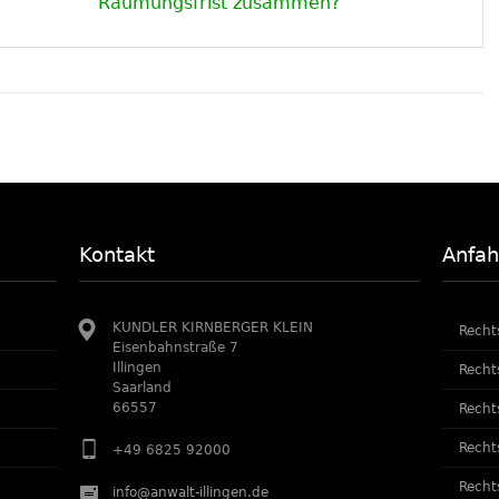
Räumungsfrist zusammen?
Kontakt
Anfah
KUNDLER KIRNBERGER KLEIN
Recht
Eisenbahnstraße 7
Illingen
Recht
Saarland
66557
Recht
Recht
+49 6825 92000
Recht
info@anwalt-illingen.de