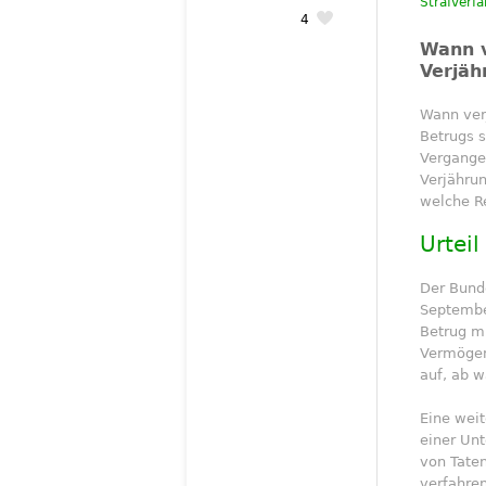
Strafverf
4
Wann v
Verjäh
Wann ver
Betrugs s
Vergangen
Verjährun
welche R
Urtei
Der Bund
September
Betrug m
Vermögens
auf, ab w
Eine weit
einer Un
von Taten
verfahre