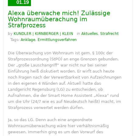
01.19
Alexa überwache mich! Zulässige
Wohnraumüberachung im
Strafprozess
by
KUNDLER | KIRNBERGER | KLEIN
in
Aktuelles
,
Strafrecht
Tags:
Anklage
,
Ermittlungsverfahren
Die Überwachung von Wohnraum ist gem. § 100c der
Strafprozessordnung (StPO) an enge Grenzen gebunden.
Der „große Lauschangriff“ war nicht nur bei seiner
Einführung heiß diskutiert worden. Er wirft auch heute
noch Fragen nach der Verwertbarkeit von Aufzeichnungen
in den eigenen 4 Wänden auf. Aktuell hatte das
Landgericht Regensburg (LG) zu entscheiden, ob
Aufnahmen, die der Smart Home Assistent „Alexa“ rund
um die Uhr (24/7 wie es auf Neudeutsch heißt) macht, im
Strafprozess verwertet werden dürfen.
Ja, so das LG. Denn auch eine angeordnete
Wohnraumüberwachung wäre hier verhältnismäßig
gewesen. Immerhin ging es um den Vorwurf des