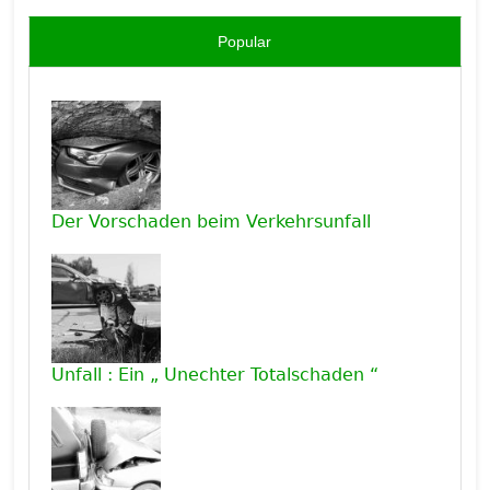
Popular
Der Vorschaden beim Verkehrsunfall
Unfall : Ein „ Unechter Totalschaden “