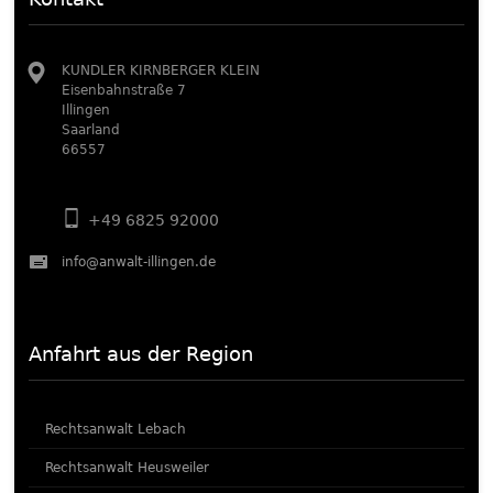
KUNDLER KIRNBERGER KLEIN
Eisenbahnstraße 7
Illingen
Saarland
66557
+49 6825 92000
info@anwalt-illingen.de
Anfahrt aus der Region
Rechtsanwalt Lebach
Rechtsanwalt Heusweiler