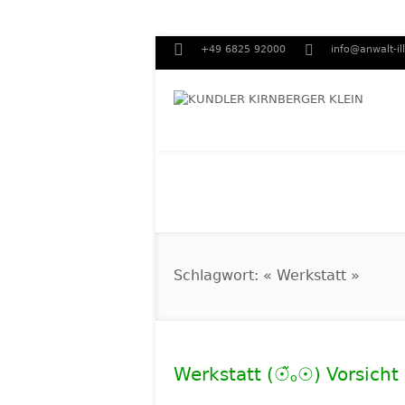
+49 6825 92000
info@anwalt-il
Schlagwort: « Werkstatt »
Werkstatt (☉̃ₒ☉) Vorsicht