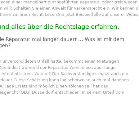
 wegen einer mangelhaft durchgeführten Reparatur, oder Streit wegen 
n will: Schalten Sie einen Anwalt für Verkehrsrecht ein. Wir kennen 
Ihnen zu Ihrem Recht. Lesen Sie jetzt Beispielfälle auf unserer Websi
 und alles über die Rechtslage erfahren:
e Reparatur mal länger dauert … Was ist mit dem
gen?
n unverschuldeten Unfall hatte, bekommt einen Mietwagen
 Zumindest während der Reparatur. Wenn diese aber länger
ntsteht oft streit. Warum? Der Sachverständige schätzt auch die
rdauer. Diese Schätzung kann logischerweise auch mal daneben
90 Tage Ersatz sind möglich Einen solchen Fall hat das
esgericht (OLG) Düsseldorf entschieden. In seinem Urteil vom