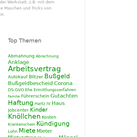
der Werkstatt, z.B. mit dem
die Maschen und Tricks von
te.
Top Themen
Abmahnung
Abrechnung
Anklage
Arbeitsvertrag
Bußgeld
Blitzer
Autokauf
Corona
Bußgeldbescheid
DS-GVO
Ehe
Ermittlungsverfahren
Gutachten
Führerschein
Familie
Haftung
Haus
Hartz IV
Kinder
Jobcenter
Knöllchen
Kosten
Kündigung
Krankenschein
Miete
Mieter
Lohn