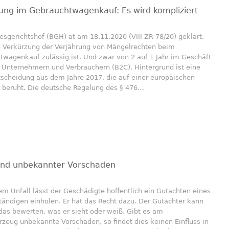
ung im Gebrauchtwagenkauf: Es wird kompliziert
sgerichtshof (BGH) at am 18.11.2020 (VIII ZR 78/20) geklärt,
e Verkürzung der Verjährung von Mängelrechten beim
wagenkauf zulässig ist. Und zwar von 2 auf 1 Jahr im Geschäft
 Unternehmern und Verbrauchern (B2C). Hintergrund ist eine
scheidung aus dem Jahre 2017, die auf einer europäischen
e beruht. Die deutsche Regelung des § 476…
und unbekannter Vorschaden
m Unfall lässt der Geschädigte hoffentlich ein Gutachten eines
ändigen einholen. Er hat das Recht dazu. Der Gutachter kann
das bewerten, was er sieht oder weiß. Gibt es am
rzeug unbekannte Vorschäden, so findet dies keinen Einfluss in