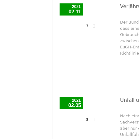
Verjähr
2021
02.11
Der Bunde
3
dass ein
Gebraucht
zwischen
EuGH-Ent
Richtlini
Unfall 
2021
02.05
Nach eine
3
Sachverst
aber nur 
Unfallfah