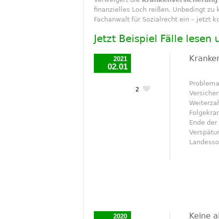
finanzielles Loch reißen. Unbedingt zu 
Fachanwalt für Sozialrecht ein – jetzt k
Jetzt Beispiel Fälle lesen
Kranke
2021
02.01
Problema
2
Versiche
Weiterza
Folgekra
Ende der 
Verspätu
Landesso
Keine a
2020