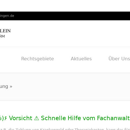
lingen.de
Rechtsgebiete
Aktuelles
Über Uns
rung »
nkenversicherung ٩(͡๏̯͡๏)۶ Vorsicht ⚠️ Schnelle Hilfe vom Fach
z.B. die Zahlung von Krankengeld oder Therapiekosten, kann das für 