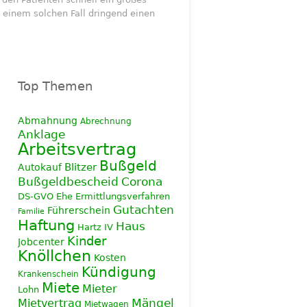
n einem solchen Fall dringend einen
Top Themen
Abmahnung
Abrechnung
Anklage
Arbeitsvertrag
Bußgeld
Blitzer
Autokauf
Corona
Bußgeldbescheid
DS-GVO
Ehe
Ermittlungsverfahren
Gutachten
Führerschein
Familie
Haftung
Haus
Hartz IV
Kinder
Jobcenter
Knöllchen
Kosten
Kündigung
Krankenschein
Miete
Mieter
Lohn
Mietvertrag
Mängel
Mietwagen