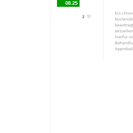
08.25
Ein chron
2
Kostenüb
beantrag
aktuelle
hierfür 
Behandlun
Approbati