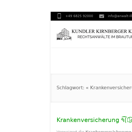
+49 6825 92000
info@anwalt-il
Schlagwort: « Krankenversiche
Kra
Verweigert die
Krankenversicherung