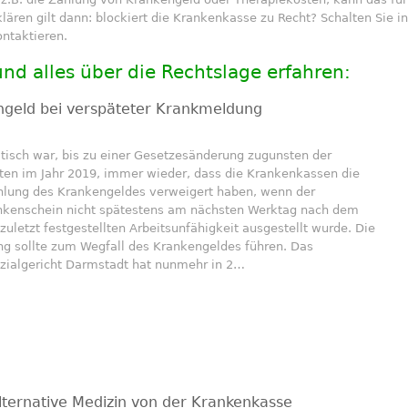
klären gilt dann: blockiert die Krankenkasse zu Recht? Schalten Sie i
ontaktieren.
 und alles über die Rechtslage erfahren:
ngeld bei verspäteter Krankmeldung
tisch war, bis zu einer Gesetzesänderung zugunsten der
rten im Jahr 2019, immer wieder, dass die Krankenkassen die
hlung des Krankengeldes verweigert haben, wenn der
nkenschein nicht spätestens am nächsten Werktag nach dem
zuletzt festgestellten Arbeitsunfähigkeit ausgestellt wurde. Die
ng sollte zum Wegfall des Krankengeldes führen. Das
zialgericht Darmstadt hat nunmehr in 2…
lternative Medizin von der Krankenkasse