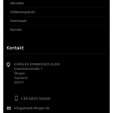
Aktuelles
Stellenangebote
Downloads
Kontakt
Kontakt
KUNDLER KIRNBERGER KLEIN
Eisenbahnstraße 7
Illingen
Saarland
66557
+49 6825 92000
info@anwalt-illingen.de