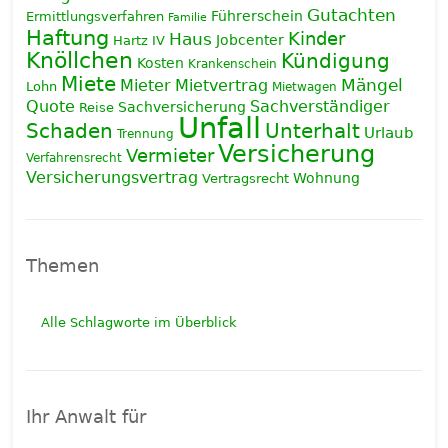
Gutachten
Führerschein
Ermittlungsverfahren
Familie
Haftung
Haus
Kinder
Jobcenter
Hartz IV
Knöllchen
Kündigung
Kosten
Krankenschein
Miete
Mieter
Mietvertrag
Mängel
Lohn
Mietwagen
Quote
Sachverständiger
Sachversicherung
Reise
Unfall
Schaden
Unterhalt
Urlaub
Trennung
Versicherung
Vermieter
Verfahrensrecht
Versicherungsvertrag
Wohnung
Vertragsrecht
Themen
Alle Schlagworte im Überblick
Ihr Anwalt für