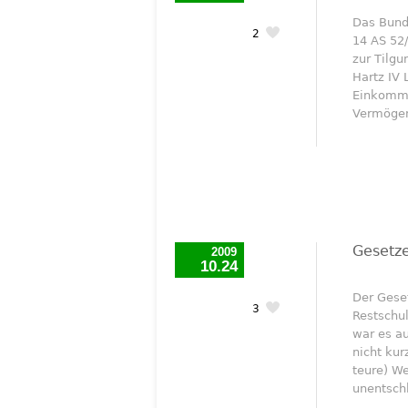
Das Bunde
2
14 AS 52
zur Tilgu
Hartz IV 
Einkommen
Vermögen
Gesetze
2009
10.24
Der Gese
3
Restschul
war es a
nicht kur
teure) We
unentschl