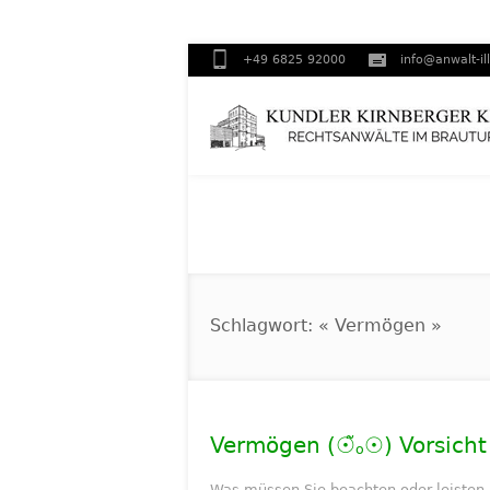
+49 6825 92000
info@anwalt-il
Schlagwort: « Vermögen »
Vermögen (☉̃ₒ☉) Vorsicht 
Was müssen Sie beachten oder leisten