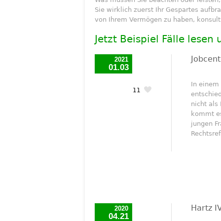
Sie wirklich zuerst Ihr Gespartes aufb
von Ihrem Vermögen zu haben, konsultie
Jetzt Beispiel Fälle lesen
Jobcent
2021
01.03
In einem 
11
entschie
nicht al
kommt es 
jungen Fr
Rechtsre
Hartz I
2020
04.21