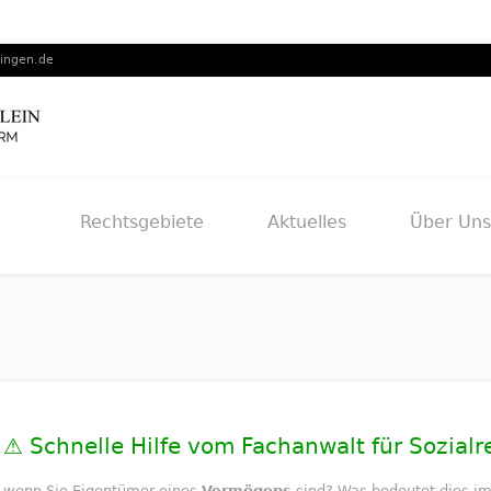
lingen.de
Rechtsgebiete
Aktuelles
Über Uns
⚠️ Schnelle Hilfe vom Fachanwalt für Sozialr
, wenn Sie Eigentümer eines
Vermögens
sind? Was bedeutet dies im 