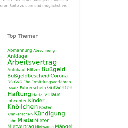
eren Seite zu sein und möglichst viel
Top Themen
Abmahnung
Abrechnung
Anklage
Arbeitsvertrag
Bußgeld
Blitzer
Autokauf
Corona
Bußgeldbescheid
DS-GVO
Ehe
Ermittlungsverfahren
Gutachten
Führerschein
Familie
Haftung
Haus
Hartz IV
Kinder
Jobcenter
Knöllchen
Kosten
Kündigung
Krankenschein
Miete
Mieter
Lohn
Mietvertrag
Mängel
Mietwagen