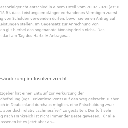
ssozialgericht entschied in einem Urteil vom 20.02.2020 (Az: B
/18 R). dass Leistungsempfänger vorhandenes Vermögen zuerst
ng von Schulden verwenden dürfen, bevor sie einen Antrag auf
Leistungen stellen. Im Gegensatz zur Anrechnung von
 gilt hierbei das sogenannte Monatsprinzip nicht.. Das
 darf am Tag des Hartz IV Antrages…
sänderung im Insolvenzrecht
tzgeber hat einen Entwurf zur Verkürzung der
dbefreiung (ugs:. Privatinsolvenz) auf den Weg gebracht. Bisher
uch in Deutschland durchaus möglich, eine Entschuldung zwar
z, aber doch relativ „schmerzfrei“ zu gestalten. Der (oft sehr
g nach Frankreich ist nicht immer der Beste gewesen. Für alle
ossenen ist es jetzt aber an…